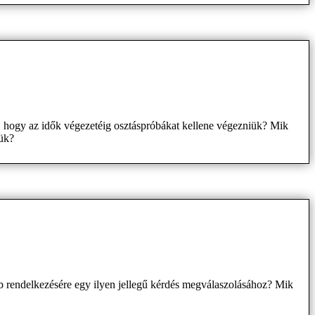
 hogy az idők végezetéig osztáspróbákat kellene végezniük? Mik
ük?
b rendelkezésére egy ilyen jellegű kérdés megválaszolásához? Mik