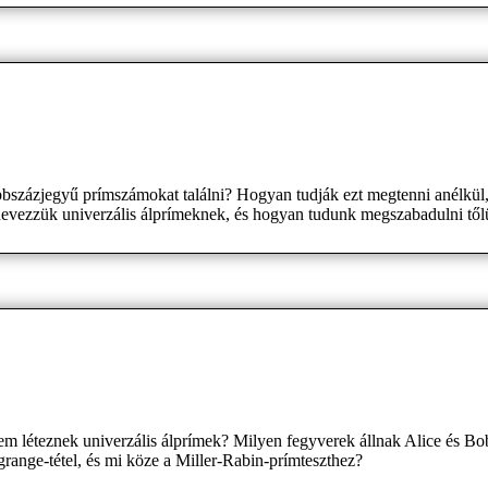
százjegyű prímszámokat találni? Hogyan tudják ezt megtenni anélkül,
evezzük univerzális álprímeknek, és hogyan tudunk megszabadulni től
em léteznek univerzális álprímek? Milyen fegyverek állnak Alice és Bo
agrange-tétel, és mi köze a Miller-Rabin-prímteszthez?