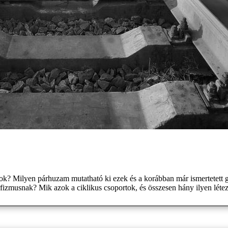
k? Milyen párhuzam mutatható ki ezek és a korábban már ismertetett
izmusnak? Mik azok a ciklikus csoportok, és összesen hány ilyen léte