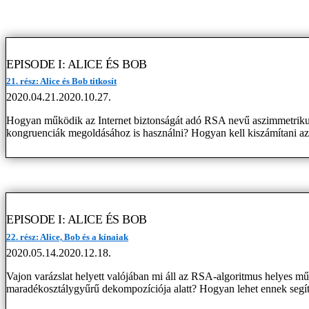
EPISODE I: ALICE ÉS BOB
21. rész: Alice és Bob titkosít
2020.04.21.
2020.10.27.
Hogyan működik az Internet biztonságát adó RSA nevű aszimmetrikus kul
kongruenciák megoldásához is használni? Hogyan kell kiszámítani az
EPISODE I: ALICE ÉS BOB
22. rész: Alice, Bob és a kínaiak
2020.05.14.
2020.12.18.
Vajon varázslat helyett valójában mi áll az RSA-algoritmus helyes mű
maradékosztálygyűrű dekompozíciója alatt? Hogyan lehet ennek segít