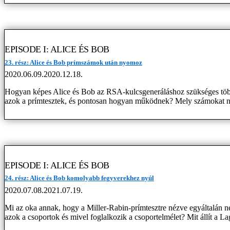
EPISODE I: ALICE ÉS BOB
23. rész: Alice és Bob prímszámok után nyomoz
2020.06.09.
2020.12.18.
Hogyan képes Alice és Bob az RSA-kulcsgeneráláshoz szükséges több
azok a prímtesztek, és pontosan hogyan működnek? Mely számokat n
EPISODE I: ALICE ÉS BOB
24. rész: Alice és Bob komolyabb fegyverekhez nyúl
2020.07.08.
2021.07.19.
Mi az oka annak, hogy a Miller-Rabin-prímtesztre nézve egyáltalán n
azok a csoportok és mivel foglalkozik a csoportelmélet? Mit állít a L