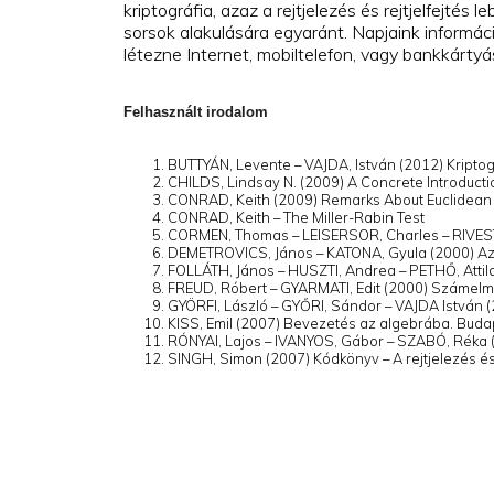
kriptográfia, azaz a rejtjelezés és rejtjelfejté
sorsok alakulására egyaránt. Napjaink informác
létezne Internet, mobiltelefon, vagy bankkártyá
Felhasznált irodalom
BUTTYÁN, Levente – VAJDA, István (2012) Kripto
CHILDS, Lindsay N. (2009) A Concrete Introduct
CONRAD, Keith (2009) Remarks About Euclidea
CONRAD, Keith – The Miller-Rabin Test
CORMEN, Thomas – LEISERSOR, Charles – RIVEST
DEMETROVICS, János – KATONA, Gyula (2000) Az a
FOLLÁTH, János – HUSZTI, Andrea – PETHŐ, Attila
FREUD, Róbert – GYARMATI, Edit (2000) Számelm
GYÖRFI, László – GYŐRI, Sándor – VAJDA István 
KISS, Emil (2007) Bevezetés az algebrába. Bud
RÓNYAI, Lajos – IVANYOS, Gábor – SZABÓ, Réka 
SINGH, Simon (2007) Kódkönyv – A rejtjelezés és