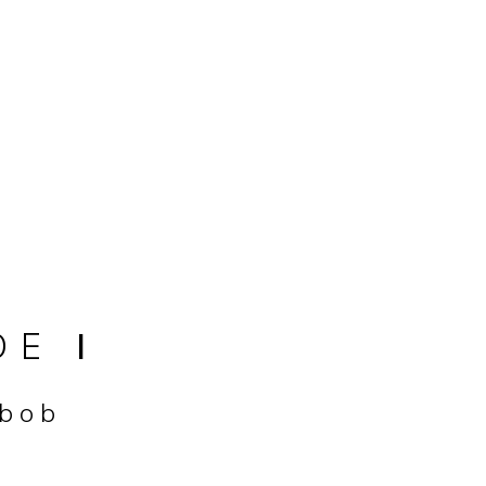
ODE
I
 bob