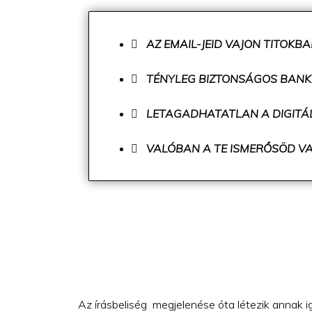
AZ EMAIL-JEID VAJON TITOK
TÉNYLEG BIZTONSÁGOS BANKK
LETAGADHATATLAN A DIGITÁL
VALÓBAN A TE ISMERŐSÖD V
Az írásbeliség megjelenése óta létezik annak igé