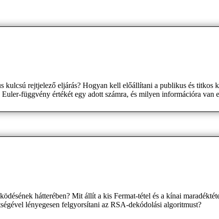
csú rejtjelező eljárás? Hogyan kell előállítani a publikus és titkos k
 Euler-függvény értékét egy adott számra, és milyen információra van
ködésének hátterében? Mit állít a kis Fermat-tétel és a kínai maradékté
ségével lényegesen felgyorsítani az RSA-dekódolási algoritmust?