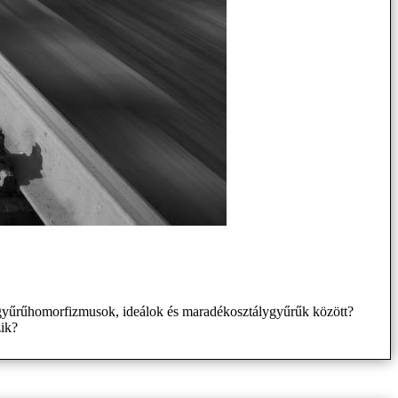
 gyűrűhomorfizmusok, ideálok és maradékosztálygyűrűk között?
zik?