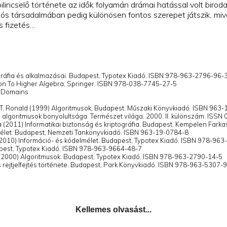
s lebilincselő története az idők folyamán drámai hatással volt bi
iós társadalmában pedig különösen fontos szerepet játszik, miv
s fizetés…
gráfia és alkalmazásai. Budapest, Typotex Kiadó. ISBN 978-963-2796-96-
ion To Higher Algebra, Springer. ISBN 978-038-7745-27-5
n Domains
, Ronald (1999) Algoritmusok, Budapest, Műszaki Könyvkiadó. ISBN 963
lgoritmusok bonyolultsága. Természet világa, 2000. II. különszám. ISSN
 (2011) Informatikai biztonság és kriptográfia. Budapest, Kempelen Farka
élet. Budapest, Nemzeti Tankönyvkiadó. ISBN 963-19-0784-8
(2010) Információ- és kódelmélet. Budapest, Typotex Kiadó. ISBN 978-96
apest, Typotex Kiadó. ISBN 978-963-9664-48-7
(2000) Algoritmusok. Budapest, Typotex Kiadó. ISBN 978-963-2790-14-5
 rejtjelfejtés története. Budapest, Park Könyvkiadó. ISBN 978-963-5307-
Kellemes olvasást...