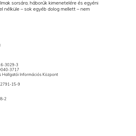
rodalmak sorsára, háborúk kimenetelére és egyéni
el nélküle – sok egyéb dolog mellett – nem
3
-16-3029-3
 0040-3717
s Hallgatói Információs Központ
3-2791-15-9
98-2