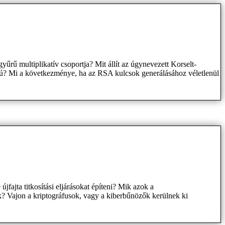
rű multiplikatív csoportja? Mit állít az úgynevezett Korselt-
nú? Mi a következménye, ha az RSA kulcsok generálásához véletlenül
újfajta titkosítási eljárásokat építeni? Mik azok a
? Vajon a kriptográfusok, vagy a kiberbűnözők kerülnek ki