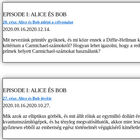
EPISODE I: ALICE ÉS BOB
26. rész: Alice és Bob átlépi a célvonalat
2020.09.16.
2020.12.14.
Mit nevezünk primitív gyöknek, és mi köze ennek a Diffie-Hellman kul
kritérium a Carmichael-számokról? Hogyan lehet igazolni, hogy a r
prímek helyett Carmichael-számokat használunk?
EPISODE I: ALICE ÉS BOB
27. rész: Alice és Bob jövője
2020.10.16.
2020.10.27.
Mik azok az elliptikus görbék, és mit állít róluk az egymillió dollárt 
kvantumszámítógépek, és ha tényleg megvalósíthatók, akkor mire les
győztesen ebből az emberiség egész történelmét végigkísérő kíméletl