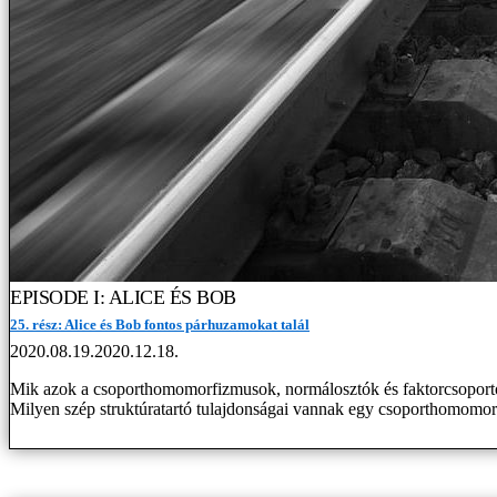
EPISODE I: ALICE ÉS BOB
25. rész: Alice és Bob fontos párhuzamokat talál
2020.08.19.
2020.12.18.
Mik azok a csoporthomomorfizmusok, normálosztók és faktorcsoporto
Milyen szép struktúratartó tulajdonságai vannak egy csoporthomomorf