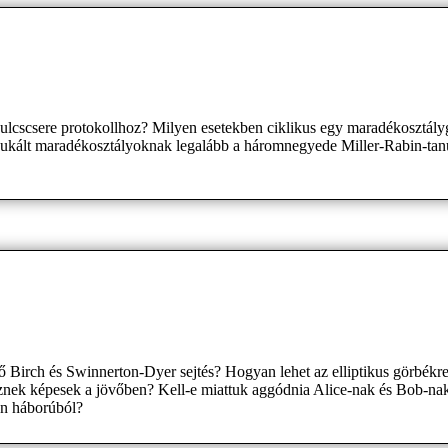
cscsere protokollhoz? Milyen esetekben ciklikus egy maradékosztálygyű
edukált maradékosztályoknak legalább a háromnegyede Miller-Rabin-ta
érő Birch és Swinnerton-Dyer sejtés? Hogyan lehet az elliptikus görbékre 
znek képesek a jövőben? Kell-e miattuk aggódnia Alice-nak és Bob-nak
en háborúból?