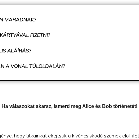
BAN MARADNAK?
ÁRTYÁVAL FIZETNI?
IS ALÁÍRÁS?
AN A VONAL TÚLOLDALÁN?
Ha válaszokat akarsz, ismerd meg Alice és Bob történetét!
nye, hogy titkainkat elrejtsük a kíváncsiskodó szemek elöl, illet